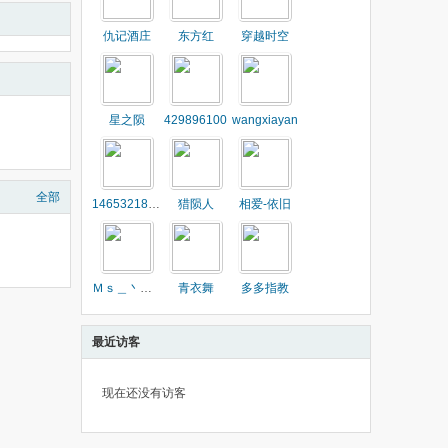
仇记酒庄
东方红
穿越时空
星之陨
429896100
wangxiayan
全部
1465321834
猎陨人
相爱-依旧
Ｍｓ＿丶格调
青衣舞
多多指教
最近访客
现在还没有访客