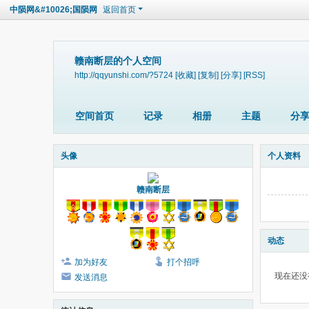
中陨网&#10026;国陨网
返回首页
赣南断层的个人空间
http://qqyunshi.com/?5724
[收藏]
[复制]
[分享]
[RSS]
空间首页
记录
相册
主题
分
头像
个人资料
赣南断层
动态
加为好友
打个招呼
现在还没
发送消息