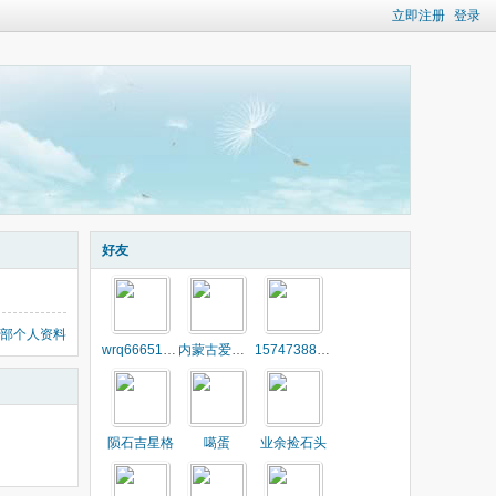
立即注册
登录
好友
部个人资料
wrq666515wrq
内蒙古爱好者
1574738850
陨石吉星格
噶蛋
业余捡石头