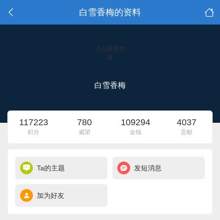
白雪香梅的资料
点击重新加
载
白雪香梅
117223
780
109294
4037
积分
威望
金钱
贡献
Ta的主题
发短消息
加为好友