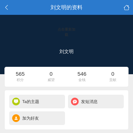
刘文明的资料
点击重新加
载
刘文明
565
0
546
0
积分
威望
金钱
贡献
Ta的主题
发短消息
加为好友