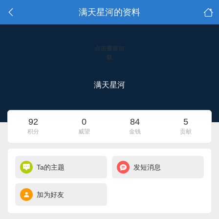
满天星河的资料
点击重新加
载
满天星河
92
0
84
5
积分
威望
金钱
贡献
Ta的主题
发短消息
加为好友